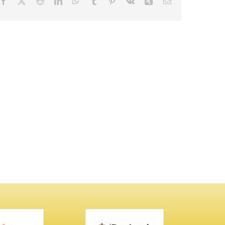
Facebook
X
Reddit
LinkedIn
WhatsApp
Tumblr
Pinterest
Vk
Xing
Email