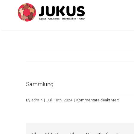
Skip
to
content
Sammlung
für
By
admin
|
Juli 10th, 2024
|
Kommentare deaktiviert
Inventar