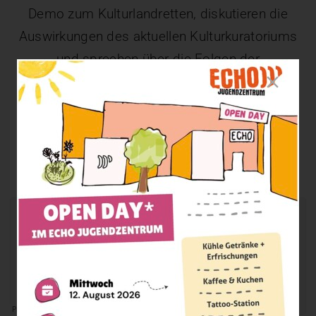
Demo zum Kulturlandretten, diskutieren die
Auswirkungen des aktuellen Kulturkuratoriums
und sprechen über die Folgen der
Budgetkürzungen für die Kultur. Doch vor allem
geht es darum, warum Kunst und Kultur so
wichtig sind.
Hört rein und erfahrt, warum der Kampf um
Kultur mehr denn je notwendig ist!