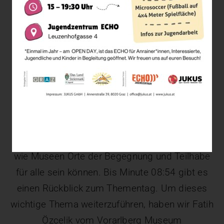
#5 Kunst für alle? Inklusion (und
Museen) im Wandel
Letzte Woche haben wir beim Thementag von
JUKUS und dem Universalmuseum Joanneum
intensiv über Kultur und Migration gesprochen.
Es gab viele spannende Diskussionen darüber,
wie Museen Orte der Begegnung und Teilhabe
für alle sein können. Bis Minute 08:54 gibt es
einen Rückblick zum Thementag. Um dieses
wichtige Thema weiterzuführen, haben wir Fatih
Özcelik vom Vorarlberg Museum