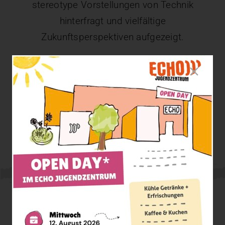
stereotype Vorstellungen von Technik
hinterfragt und vielfältige
Zukunftsperspektiven aufgezeigt.
Kontakt
E: stephanie@jukus.at
M: +43 676 7609658