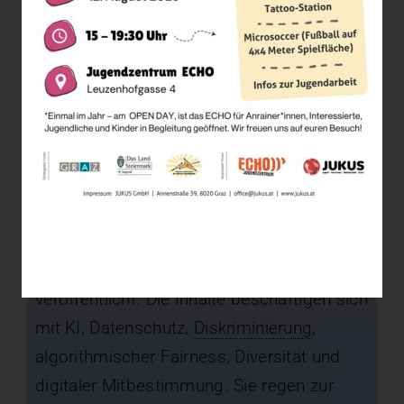
Das Projekt gliedert sich in drei
zentrale Bausteine
1. Social-Media-Impulse
Über die bestehenden Kanäle des
Partnerprojekts
My Voice. My Power.
werden zielgruppengerechte Kurzvideos,
Beiträge und interaktive Formate
veröffentlicht. Die Inhalte beschäftigen sich
mit KI, Datenschutz,
Diskriminierung
,
algorithmischer Fairness, Diversität und
digitaler Mitbestimmung. Sie regen zur