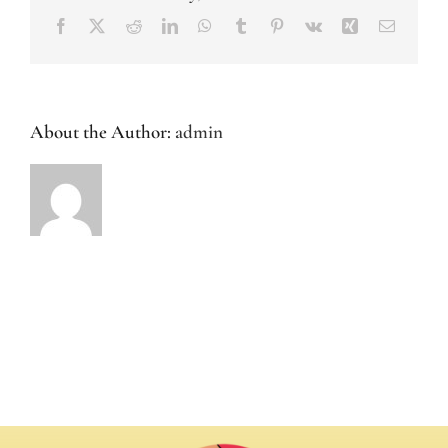
Facebook
X
Reddit
LinkedIn
WhatsApp
Tumblr
Pinterest
Vk
Xing
Email
About the Author:
admin