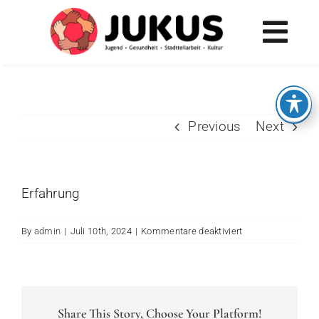
Skip
to
Tog
content
Navi
AKTUELLES
JUGEND
Previous
Next
GESUNDHEIT
STADTTEILARBEIT
Erfahrung
KULTUR
für
By
admin
|
Juli 10th, 2024
|
Kommentare deaktiviert
MENÜ
Expertise
Share This Story, Choose Your Platform!