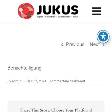
Skip
to
Tog
content
Navi
AKTUELLES
JUGEND
Previous
Next
GESUNDHEIT
STADTTEILARBEIT
Benachteiligung
KULTUR
für
By
admin
|
Juli 10th, 2024
|
Kommentare deaktiviert
MENÜ
Diskriminierung
Share This Story, Choose Your Platform!