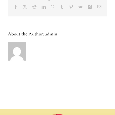
Facebook
X
Reddit
LinkedIn
WhatsApp
Tumblr
Pinterest
Vk
Xing
Email
About the Author:
admin