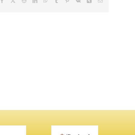
Facebook
X
Reddit
LinkedIn
WhatsApp
Tumblr
Pinterest
Vk
Xing
Email