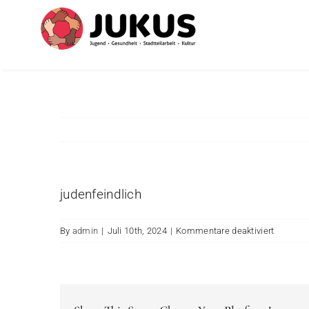
Skip
to
content
judenfeindlich
für
By
admin
|
Juli 10th, 2024
|
Kommentare deaktiviert
antisemi